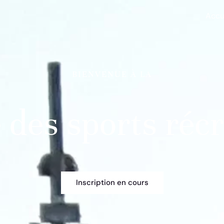
Accu
BIENVENUE À LA
 des sports récr
Inscription en cours